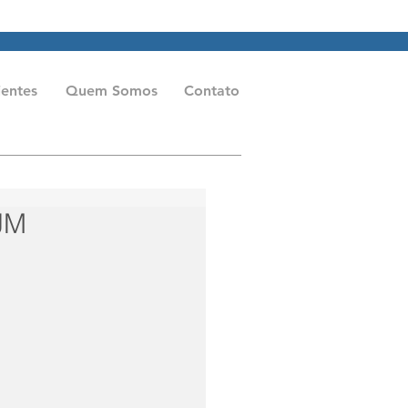
aeme.com.br
Tel: (11) 2602-0611
ientes
Quem Somos
Contato
JM