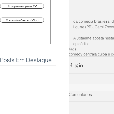
Programas para TV
Transmissões ao Vivo
da comédia brasileira, d
Louise (PR), Carol Zocco
A Jotaeme aposta nesta
episódios.
Tags:
comedy central
a culpa é d
Posts Em Destaque
Comentários