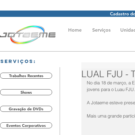
Cadastro de
Home
Serviços
Unida
Serviços:
LUAL FJU -
Trabalhos Recentes
No dia 18 de março, a 
jovens para o Luau FJU.
Shows
A Jotaeme esteve prese
Gravação de DVDs
Mais uma grande partic
Eventos Corporativos