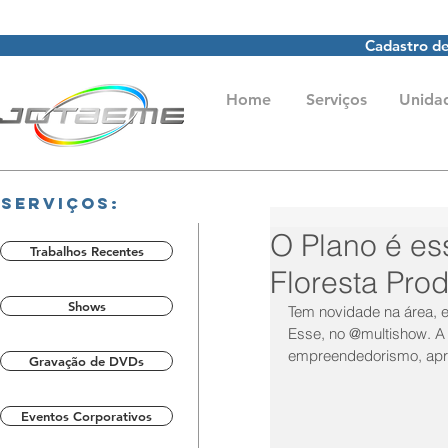
Cadastro de
Home
Serviços
Unida
Serviços:
O Plano é es
Trabalhos Recentes
Floresta Pro
Shows
Tem novidade na área, e
Esse, no @multishow. A J
empreendedorismo, apre
Gravação de DVDs
Eventos Corporativos