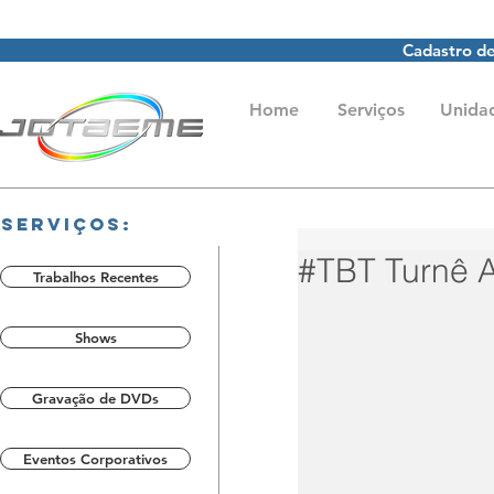
Cadastro de
Home
Serviços
Unida
Serviços:
#TBT Turnê A
Trabalhos Recentes
Shows
Gravação de DVDs
Eventos Corporativos