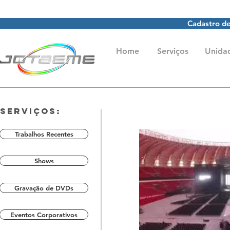
Cadastro de
Home
Serviços
Unida
Serviços:
Trabalhos Recentes
Shows
Gravação de DVDs
Eventos Corporativos