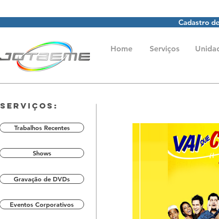
Cadastro de
Home
Serviços
Unida
Serviços:
Trabalhos Recentes
Shows
Gravação de DVDs
Eventos Corporativos