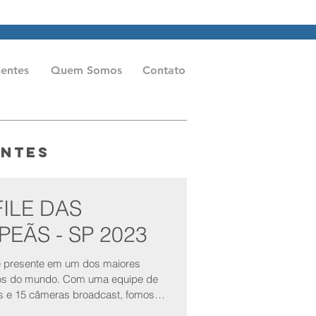
aeme.com.br
Tel: (11) 2602-0611
ientes
Quem Somos
Contato
entes
ILE DAS
EÃS - SP 2023
 presente em um dos maiores
ndo. Com uma equipe de
os e 15 câmeras broadcast, fomos
is pela...