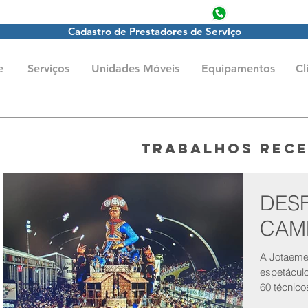
producao@jot
Cadastro de Prestadores de Serviço
e
Serviços
Unidades Móveis
Equipamentos
Cl
Trabalhos Rec
DESF
CAMP
A Jotaeme
espetáculos do mu
60 técnic
responsáve