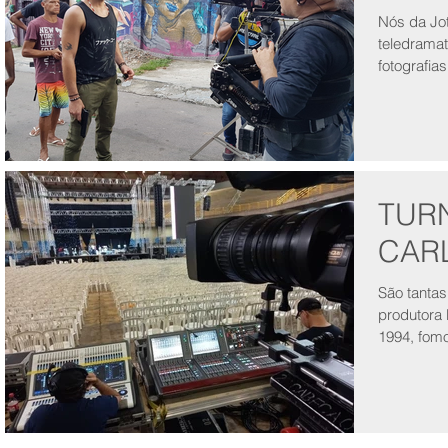
Nós da Jo
teledramat
fotografia
TUR
CAR
São tantas emoçõe
produtora
1994, fom
transmissã