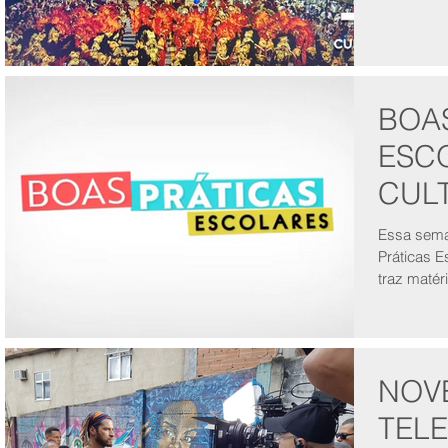
BOA
ESCO
CUL
Essa sema
Práticas Esco
traz maté
impacto...
NOVE
TEL