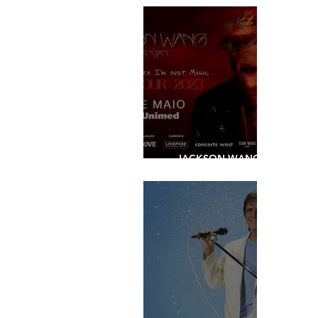
JACKSON WANG -
SHOW