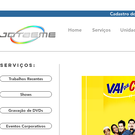
Cadastro de
Home
Serviços
Unida
Serviços:
Trabalhos Recentes
Shows
Gravação de DVDs
Eventos Corporativos