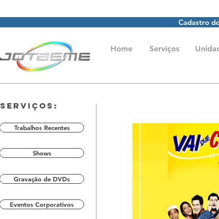
Cadastro de
Home
Serviços
Unida
Serviços:
Trabalhos Recentes
Shows
Gravação de DVDs
Eventos Corporativos