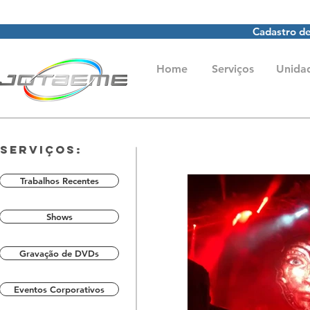
Cadastro de
Home
Serviços
Unida
Serviços:
Trabalhos Recentes
Shows
Gravação de DVDs
Eventos Corporativos