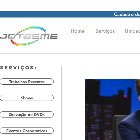
Cadastro de
Home
Serviços
Unida
Serviços:
Trabalhos Recentes
Shows
Gravação de DVDs
Eventos Corporativos