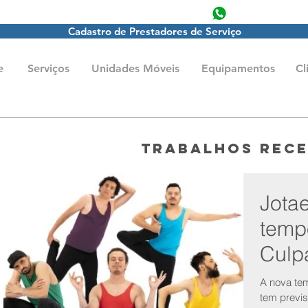
producao@jot
Cadastro de Prestadores de Serviço
e
Serviços
Unidades Móveis
Equipamentos
Cl
Trabalhos Rec
Jota
temp
Culp
A nova tem
tem previs