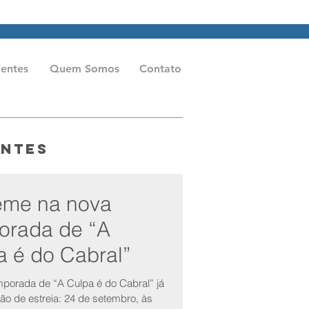
aeme.com.br
Tel: (11) 2602-0611
ientes
Quem Somos
Contato
entes
eme na nova
orada de “A
a é do Cabral”
porada de “A Culpa é do Cabral” já
ão de estreia: 24 de setembro, às