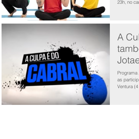
23h, no ca
A Cu
tamb
Jota
Programa 
as partic
Ventura (4
dos Fund