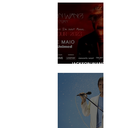
JACKSON WANG -
SHOW