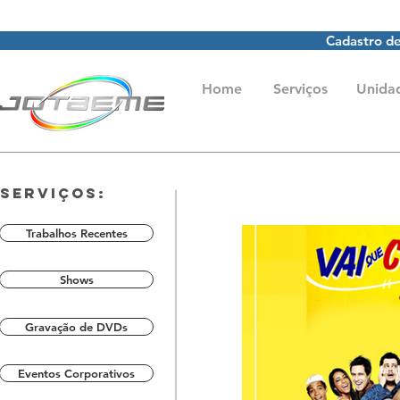
Cadastro de
Home
Serviços
Unida
Serviços:
Trabalhos Recentes
Shows
Gravação de DVDs
Eventos Corporativos