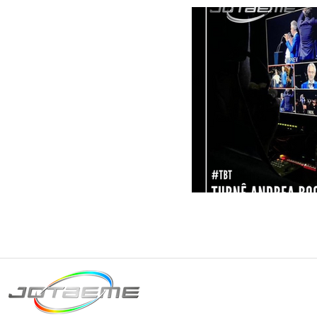
Matriz São Paulo
Telefone: +55 11 2602
E-mail: producao@jot