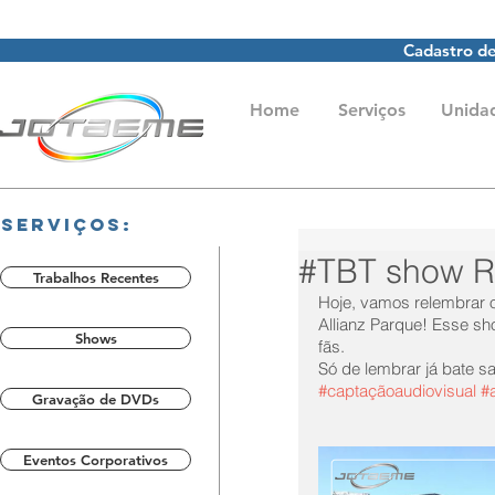
Cadastro de
Home
Serviços
Unida
Serviços:
#TBT show R
Trabalhos Recentes
Hoje, vamos relembrar o 
Allianz Parque! Esse s
Shows
fãs. 
Só de lembrar já bate 
#captaçãoaudiovisual
#
Gravação de DVDs
Eventos Corporativos