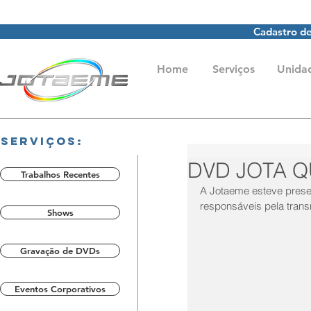
Cadastro de
Home
Serviços
Unida
Serviços:
DVD JOTA Q
Trabalhos Recentes
A Jotaeme esteve prese
responsáveis pela tran
Shows
Gravação de DVDs
Eventos Corporativos