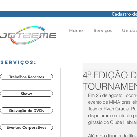
Cadastro de
Home
Serviços
Unida
Serviços:
4ª EDIÇÃO 
Trabalhos Recentes
TOURNAMEN
Shows
Em 25 de agosto,  ocorr
evento de MMA brasileiro
Team x Ryan Gracie. Pu
Gravação de DVDs
disputaram o cinturão p
ginásio do Clube Hebrai
Eventos Corporativos
Além da disputa de títul