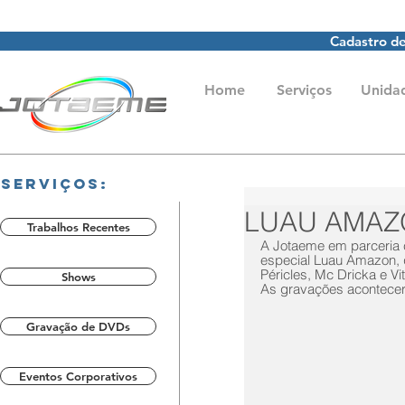
Cadastro de
Home
Serviços
Unida
Serviços:
LUAU AMAZ
Trabalhos Recentes
A Jotaeme em parceria c
especial Luau Amazon, 
Péricles, Mc Dricka e Vit
Shows
As gravações acontecera
Gravação de DVDs
Eventos Corporativos