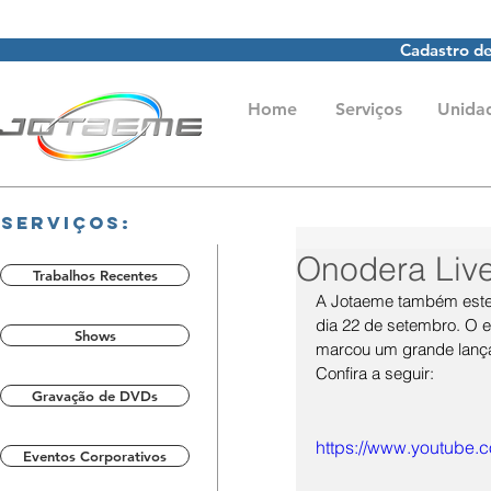
Cadastro de
Home
Serviços
Unida
Serviços:
Onodera Liv
Trabalhos Recentes
A Jotaeme também esteve
dia 22 de setembro. O e
Shows
marcou um grande lançam
Confira a seguir:
Gravação de DVDs
https://www.youtube
Eventos Corporativos