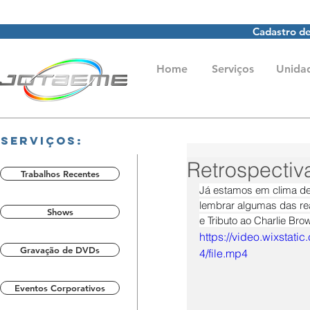
Cadastro de
Home
Serviços
Unida
Serviços:
Retrospectiv
Trabalhos Recentes
Já estamos em clima de 
lembrar algumas das real
Shows
e Tributo ao Charlie Brow
https://video.wixsta
Gravação de DVDs
4/file.mp4
Eventos Corporativos