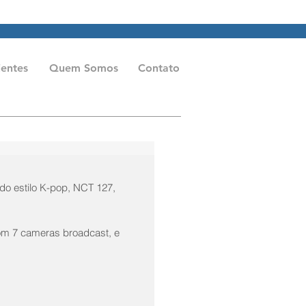
aeme.com.br
Tel: (11) 2602-0611
ientes
Quem Somos
Contato
do estilo K-pop, NCT 127, 
om 7 cameras broadcast, e 